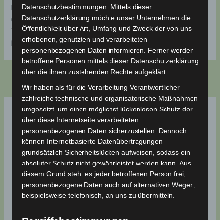
Datenschutzbestimmungen. Mittels dieser
Mit diesem Projekt leistet der VULB gemeinsam mit der
Datenschutzerklärung möchte unser Unternehmen die
Gemeinde Badbergen einen konkreten Beitrag zur digitalen
Öffentlichkeit über Art, Umfang und Zweck der von uns
Teilhabe vor Ort und zur Stärkung des gemeinschaftlichen
erhobenen, genutzten und verarbeiteten
Lebens in unserem Dorf.
personenbezogenen Daten informieren. Ferner werden
betroffene Personen mittels dieser Datenschutzerklärung
über die ihnen zustehenden Rechte aufgeklärt.
ZURÜCK
WEITER
Wir haben als für die Verarbeitung Verantwortlicher
zahlreiche technische und organisatorische Maßnahmen
umgesetzt, um einen möglichst lückenlosen Schutz der
über diese Internetseite verarbeiteten
Schreibe einen Kommentar
personenbezogenen Daten sicherzustellen. Dennoch
können Internetbasierte Datenübertragungen
Deine E-Mail-Adresse wird nicht veröffentlicht.
grundsätzlich Sicherheitslücken aufweisen, sodass ein
Erforderliche Felder sind mit
*
markiert
absoluter Schutz nicht gewährleistet werden kann. Aus
diesem Grund steht es jeder betroffenen Person frei,
Hier
personenbezogene Daten auch auf alternativen Wegen,
eingeben…
beispielsweise telefonisch, an uns zu übermitteln.