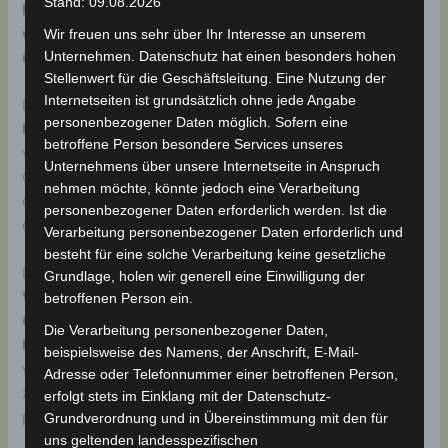
Stand: 09.08.2026
Badbergen e.V.
, die
Kosten für den Internetanschluss
wurden vollständig von der Gemeinde Badbergen
Wir freuen uns sehr über Ihr Interesse an unserem
Unternehmen. Datenschutz hat einen besonders hohen
übernommen
.
Stellenwert für die Geschäftsleitung. Eine Nutzung der
Internetseiten ist grundsätzlich ohne jede Angabe
Der neue Anschluss steht
allen Bewohnerinnen und
personenbezogener Daten möglich. Sofern eine
Bewohnern der Alten Volksschule
zur Verfügung und
betroffene Person besondere Services unseres
verbessert damit nachhaltig die digitale Infrastruktur im
Unternehmens über unsere Internetseite in Anspruch
Gebäude. Gerade für Kommunikation, Information und
nehmen möchte, könnte jedoch eine Verarbeitung
digitale Teilhabe ist eine stabile Internetverbindung heute
personenbezogener Daten erforderlich werden. Ist die
ein wichtiger Bestandteil des Alltags.
Verarbeitung personenbezogener Daten erforderlich und
besteht für eine solche Verarbeitung keine gesetzliche
Darüber hinaus stellt der VULB einen
öffentlichen
Grundlage, holen wir generell eine Einwilligung der
WLAN‑Hotspot
bereit. Dieser ist
im und rund um das
betroffenen Person ein.
Gebäude
nutzbar und richtet sich ausdrücklich
an alle
Die Verarbeitung personenbezogener Daten,
Bürgerinnen und Bürger Badbergens
. Damit wird ein
beispielsweise des Namens, der Anschrift, E-Mail-
weiteres Angebot geschaffen, das den offenen Zugang
Adresse oder Telefonnummer einer betroffenen Person,
zum Internet unterstützt – unabhängig von Alter oder
erfolgt stets im Einklang mit der Datenschutz-
persönlicher technischer Ausstattung.
Grundverordnung und in Übereinstimmung mit den für
uns geltenden landesspezifischen