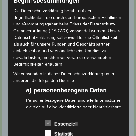
Begriffsbestimmungen
Die Datenschutzerklärung beruht auf den
Begrifflichkeiten, die durch den Europäischen Richtlinien-
und Verordnungsgeber beim Erlass der Datenschutz-
Grundverordnung (DS-GVO) verwendet wurden. Unsere
Datenschutzerklärung soll sowohl für die Öffentlichkeit
als auch für unsere Kunden und Geschäftspartner
Name*
einfach lesbar und verständlich sein. Um dies zu
gewährleisten, möchten wir vorab die verwendeten
Begrifflichkeiten erläutern.
E-
Wir verwenden in dieser Datenschutzerklärung unter
Mail-
anderem die folgenden Begriffe:
Adresse*
a) personenbezogene Daten
Website
Personenbezogene Daten sind alle Informationen,
die sich auf eine identifizierte oder identifizierbare
natürliche Person (im Folgenden "betroffene
Person") beziehen. Als identifizierbar wird eine
Name, E-Mail-Adresse und Website in diesem
Essenziell
natürliche Person angesehen, die direkt oder
Browser für meinen nächsten Kommentar speichern.
indirekt, insbesondere mittels Zuordnung zu einer
Statistik