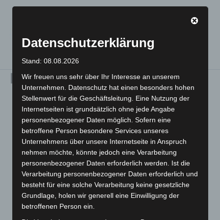
Zum
VULB-Badbergen e.V. -
Inhalt
Verein zur Förderung
springen
des Umweltschutzes
Datenschutzerklärung
und der Lebensqualität
Stand: 08.08.2026
Dorftreff Badbergen
Wir freuen uns sehr über Ihr Interesse an unserem
Unternehmen. Datenschutz hat einen besonders hohen
Stellenwert für die Geschäftsleitung. Eine Nutzung der
Internetseiten ist grundsätzlich ohne jede Angabe
personenbezogener Daten möglich. Sofern eine
betroffene Person besondere Services unseres
Unternehmens über unsere Internetseite in Anspruch
nehmen möchte, könnte jedoch eine Verarbeitung
personenbezogener Daten erforderlich werden. Ist die
Verarbeitung personenbezogener Daten erforderlich und
besteht für eine solche Verarbeitung keine gesetzliche
Grundlage, holen wir generell eine Einwilligung der
betroffenen Person ein.