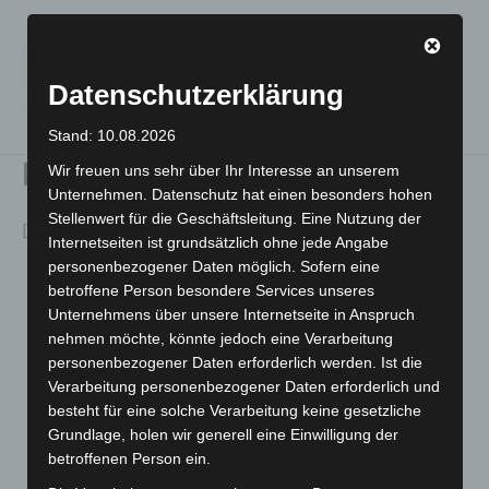
Zum
VULB-Badbergen e.V. -
Inhalt
Verein zur Förderung
springen
des Umweltschutzes
Datenschutzerklärung
und der Lebensqualität
Stand: 10.08.2026
Reparaturanfrage
Wir freuen uns sehr über Ihr Interesse an unserem
Unternehmen. Datenschutz hat einen besonders hohen
Stellenwert für die Geschäftsleitung. Eine Nutzung der
[forminator_form id=“290″]
Internetseiten ist grundsätzlich ohne jede Angabe
personenbezogener Daten möglich. Sofern eine
betroffene Person besondere Services unseres
Unternehmens über unsere Internetseite in Anspruch
nehmen möchte, könnte jedoch eine Verarbeitung
personenbezogener Daten erforderlich werden. Ist die
Verarbeitung personenbezogener Daten erforderlich und
besteht für eine solche Verarbeitung keine gesetzliche
Grundlage, holen wir generell eine Einwilligung der
betroffenen Person ein.