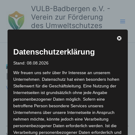
Zum
Offenes
Volksschule
VULB-Badbergen e.V. -
Inhalt
Wohnzimmer
Badbergen
Verein zur Förderung
springen
-
des Umweltschutzes
Klönen
und der Lebensqualität
&
mehr
Datenschutzerklärung
Offenes Wohnzimmer -
Stand: 08.08.2026
Wir freuen uns sehr über Ihr Interesse an unserem
Klönen & mehr
Unternehmen. Datenschutz hat einen besonders hohen
Stellenwert für die Geschäftsleitung. Eine Nutzung der
Von
Marc Rauscher
/
16. März 2025
Internetseiten ist grundsätzlich ohne jede Angabe
personenbezogener Daten möglich. Sofern eine
15:30
–
17:30
betroffene Person besondere Services unseres
Unternehmens über unsere Internetseite in Anspruch
16. Dezember 2025
nehmen möchte, könnte jedoch eine Verarbeitung
personenbezogener Daten erforderlich werden. Ist die
Verarbeitung personenbezogener Daten erforderlich und
Volksschule Badbergen