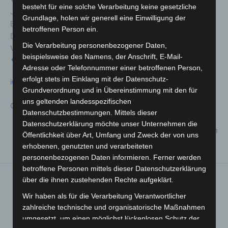
besteht für eine solche Verarbeitung keine gesetzliche
Jahnstraße 1
Grundlage, holen wir generell eine Einwilligung der
Badbergen
,
Niedersachsen
49635
betroffenen Person ein.
Deutschland
Die Verarbeitung personenbezogener Daten,
Veranstaltungsort anschauen
beispielsweise des Namens, der Anschrift, E-Mail-
Karte
Adresse oder Telefonnummer einer betroffenen Person,
erfolgt stets im Einklang mit der Datenschutz-
iCal
Grundverordnung und in Übereinstimmung mit den für
uns geltenden landesspezifischen
Google
Datenschutzbestimmungen. Mittels dieser
Datenschutzerklärung möchte unser Unternehmen die
Kompletten Kalender ansehen
Öffentlichkeit über Art, Umfang und Zweck der von uns
erhobenen, genutzten und verarbeiteten
personenbezogenen Daten informieren. Ferner werden
betroffene Personen mittels dieser Datenschutzerklärung
über die ihnen zustehenden Rechte aufgeklärt.
Frühstücksplauderei
Kreativ
&
Werkstatt –
Wir haben als für die Verarbeitung Verantwortlicher
Handysprechstunde
Wolle & mehr
zahlreiche technische und organisatorische Maßnahmen
16. Dezember 2025
17. Dezember 2025
umgesetzt, um einen möglichst lückenlosen Schutz der