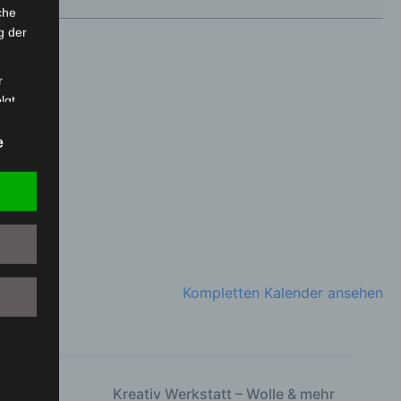
che
g der
r
lgt
mung
tels
e
ber
mittels
d
chutz
Kompletten Kalender ansehen
rson
Kreativ Werkstatt – Wolle & mehr