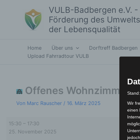
Zum
Offenes
Volksschule
VULB-Badbergen e.V. - 
Inhalt
Wohnzimmer
Badbergen
Förderung des Umwelts
springen
-
der Lebensqualität
Klönen
&
mehr
Home
Über uns
Dorftreff Badbergen
Upload Fahrradtour VULB
Dat
Offenes Wohnzimmer - 
Stand
Von
Marc Rauscher
/
16. März 2025
Wir fr
einen 
Intern
15:30
–
17:30
möglic
Unter
25. November 2025
jedoch