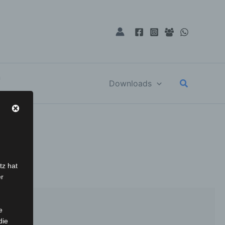
n
Suchen
Downloads
tz hat
er
e
die