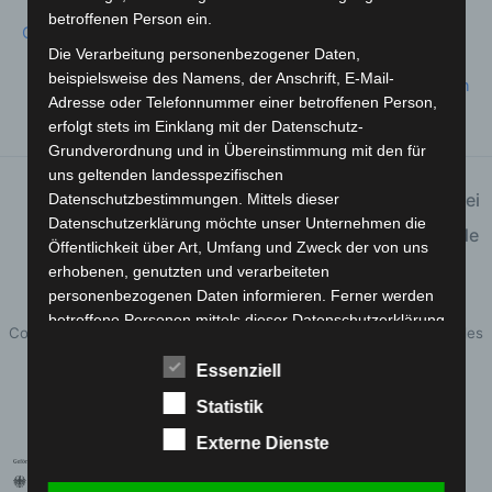
betroffenen Person ein.
Google
Die Verarbeitung personenbezogener Daten,
beispielsweise des Namens, der Anschrift, E-Mail-
Kompletten Kalender ansehen
Adresse oder Telefonnummer einer betroffenen Person,
erfolgt stets im Einklang mit der Datenschutz-
Grundverordnung und in Übereinstimmung mit den für
uns geltenden landesspezifischen
Kreativ
Frühstücksplauderei
Datenschutzbestimmungen. Mittels dieser
Werkstatt –
&
Datenschutzerklärung möchte unser Unternehmen die
Wolle & mehr
Handysprechstunde
Öffentlichkeit über Art, Umfang und Zweck der von uns
2. Juli 2025
8. Juli 2025
erhobenen, genutzten und verarbeiteten
personenbezogenen Daten informieren. Ferner werden
betroffene Personen mittels dieser Datenschutzerklärung
Copyright © 2026 VULB-Badbergen e.V. - Verein zur Förderung des
über die ihnen zustehenden Rechte aufgeklärt.
Umweltschutzes und der Lebensqualität
Essenziell
Wir haben als für die Verarbeitung Verantwortlicher
Datenschutz
zahlreiche technische und organisatorische Maßnahmen
Statistik
Impressum
umgesetzt, um einen möglichst lückenlosen Schutz der
Externe Dienste
über diese Internetseite verarbeiteten
personenbezogenen Daten sicherzustellen. Dennoch