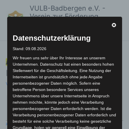
Zum
Müll
VULB-Badbergen e.V. -
Inhalt
Sammelaktion
Verein zur Förderung
springen
VULB
des Umweltschutzes
Badbergen
und der Lebensqualität
Datenschutzerklärung
Stand: 09.08.2026
Wir freuen uns sehr über Ihr Interesse an unserem
Müll Sammelaktion VULB
Unternehmen. Datenschutz hat einen besonders hohen
Badbergen
Stellenwert für die Geschäftsleitung. Eine Nutzung der
Internetseiten ist grundsätzlich ohne jede Angabe
personenbezogener Daten möglich. Sofern eine
Von
Marc Rauscher
/
17. März 2025
betroffene Person besondere Services unseres
Unternehmens über unsere Internetseite in Anspruch
9:00
–
12:00
nehmen möchte, könnte jedoch eine Verarbeitung
29. März 2025
personenbezogener Daten erforderlich werden. Ist die
Verarbeitung personenbezogener Daten erforderlich und
besteht für eine solche Verarbeitung keine gesetzliche
iCal
Grundlage, holen wir generell eine Einwilligung der