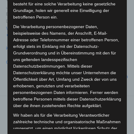
besteht für eine solche Verarbeitung keine gesetzliche
Jahnstraße 1
Grundlage, holen wir generell eine Einwilligung der
Badbergen
,
Niedersachsen
49635
betroffenen Person ein.
Deutschland
Die Verarbeitung personenbezogener Daten,
Veranstaltungsort anschauen
beispielsweise des Namens, der Anschrift, E-Mail-
Karte
Adresse oder Telefonnummer einer betroffenen Person,
erfolgt stets im Einklang mit der Datenschutz-
iCal
Grundverordnung und in Übereinstimmung mit den für
uns geltenden landesspezifischen
Google
Datenschutzbestimmungen. Mittels dieser
Datenschutzerklärung möchte unser Unternehmen die
Kompletten Kalender ansehen
Öffentlichkeit über Art, Umfang und Zweck der von uns
erhobenen, genutzten und verarbeiteten
personenbezogenen Daten informieren. Ferner werden
betroffene Personen mittels dieser Datenschutzerklärung
über die ihnen zustehenden Rechte aufgeklärt.
Repair Cafe im
Offenes
Dorftreff
Wohnzimmer –
Wir haben als für die Verarbeitung Verantwortlicher
Badbergen
Klönen & mehr
zahlreiche technische und organisatorische Maßnahmen
1. August 2025
5. August 2025
umgesetzt, um einen möglichst lückenlosen Schutz der