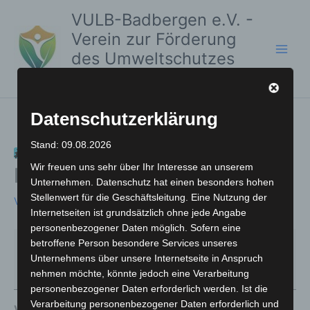
Zum
Frühstücksplauderei
Volksschule
VULB-Badbergen e.V. -
Inhalt
&
Badbergen
Verein zur Förderung
springen
Handysprechstunde
des Umweltschutzes
und der Lebensqualität
Datenschutzerklärung
Frühstücksplauderei &
Stand: 09.08.2026
Wir freuen uns sehr über Ihr Interesse an unserem
Handysprechstunde
Unternehmen. Datenschutz hat einen besonders hohen
Stellenwert für die Geschäftsleitung. Eine Nutzung der
Von
Marc Rauscher
/
16. März 2025
Internetseiten ist grundsätzlich ohne jede Angabe
personenbezogener Daten möglich. Sofern eine
9:30
–
11:30
betroffene Person besondere Services unseres
Unternehmens über unsere Internetseite in Anspruch
5. August 2025
nehmen möchte, könnte jedoch eine Verarbeitung
personenbezogener Daten erforderlich werden. Ist die
Verarbeitung personenbezogener Daten erforderlich und
Volksschule Badbergen